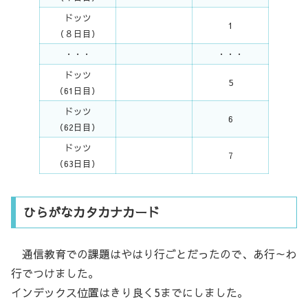
ドッツ
1
（８日目）
・・・
・・・
ドッツ
5
（61日目）
ドッツ
6
（62日目）
ドッツ
7
（63日目）
ひらがなカタカナカード
通信教育での課題はやはり行ごとだったので、あ行～わ
行でつけました。
インデックス位置はきり良く5までにしました。