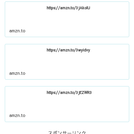
https://amzn.to/3JAkolU
amzn.to
https://amzn.to/3wyidvy
amzn.to
https://amzn.to/3JEZWR3
amzn.to
スポンサーリンク