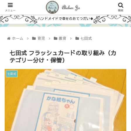
メニュー
検索
ハンドメイドで幸せのおてつだい🍀
ホーム
育児
教育
七田式
七田式 フラッシュカードの取り組み（カ
テゴリー分け・保管）
七田式