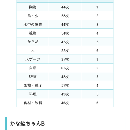
動物
44枚
1
鳥・虫
58枚
2
水中の生物
44枚
3
植物
54枚
4
からだ
45枚
5
人
55枚
6
スポーツ
37枚
1
自然
63枚
2
野菜
48枚
3
果物・菓子
57枚
4
料理
49枚
5
食材・飲料
46枚
6
かな絵ちゃんB