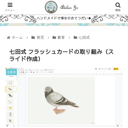
メニュー
検索
ハンドメイドで幸せのおてつだい🍀
ホーム
育児
教育
七田式
七田式 フラッシュカードの取り組み（ス
ライド作成）
七田式