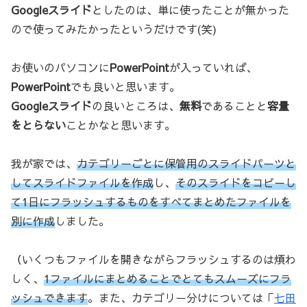
Googleスライド
としたのは、単に使ったことが無かった
ので使ってみたかったというだけです(笑)
お使いのパソコンに
PowerPoint
が入っていれば、
PowerPoint
でも良いと思います。
Googleスライド
の良いところは、
無料
であることと
容量
をとらない
ことかなと思います。
我が家では、
カテゴリーごとに保管用のスライドパーツと
してスライドファイルを作成
し、
そのスライドをコピーし
て1日にフラッシュするものをすべてまとめたファイルを
別に作成
しました。
（いくつもファイルを開きながらフラッシュするのは煩わ
しく、
1ファイルにまとめることでとてもスムーズにフラ
ッシュできます
。また、カテゴリー分けについては「
七田